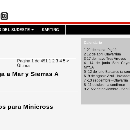
 DEL SUDESTE
KARTING
Calendario
1 21 de marzo Pigüé
2 12 de abril Olavarríua
3 17 de mayo Tres Arroyos
Pagina 1 de 491
1
2
3
4
5
>
4- 14 de junio San Cayet
Última
MYSA
5- 12 de julio Balcarce (a con
ga a Mar y Sierras A
6 -9 de agosto Azul - invitado
7 -13 septiembre - Olavarría
8 -11 octubre - a confirmar
9 21/22 de noviembre - San
os para Minicross