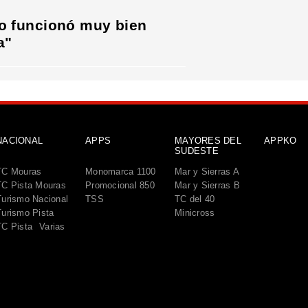
to funcionó muy bien
a"
NACIONAL
APPS
MAYORES DEL
APPKO
SUDESTE
TC Mouras
Monomarca 1100
Mar y Sierras A
TC Pista Mouras
Promocional 850
Mar y Sierras B
Turismo Nacional
TSS
TC del 40
Turismo Pista
Minicross
TC Pista
Varias