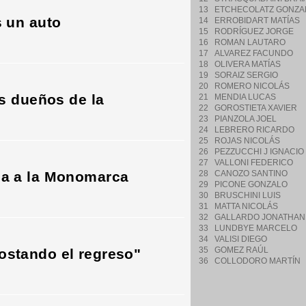
13
ETCHECOLATZ GONZA
s un auto
14
ERROBIDART MATÍAS
15
RODRÍGUEZ JORGE
16
ROMAN LAUTARO
17
ALVAREZ FACUNDO
18
OLIVERA MATÍAS
19
SORAIZ SERGIO
20
ROMERO NICOLÁS
os dueños de la
21
MENDIA LUCAS
22
GOROSTIETA XAVIER
23
PIANZOLA JOEL
24
LEBRERO RICARDO
25
ROJAS NICOLÁS
26
PEZZUCCHI J IGNACIO
27
VALLONI FEDERICO
na a la Monomarca
28
CANOZO SANTINO
29
PICONE GONZALO
30
BRUSCHINI LUIS
31
MATTA NICOLÁS
32
GALLARDO JONATHAN
33
LUNDBYE MARCELO
34
VALISI DIEGO
35
GOMEZ RAÚL
ostando el regreso"
36
COLLODORO MARTÍN