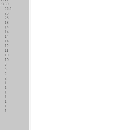
LO
30
26,5
26
25
18
14
14
14
14
12
11
10
10
8
6
2
2
1
1
1
1
1
1
1