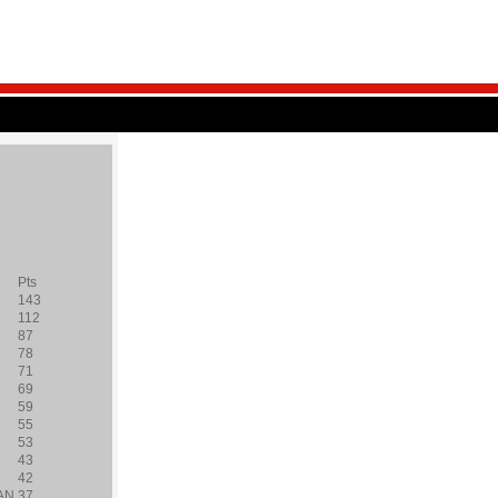
Pts
143
112
87
78
71
69
59
55
53
43
42
AN
37