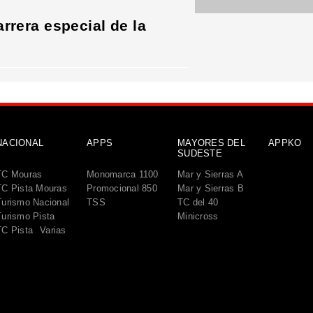
rrera especial de la
NACIONAL
APPS
MAYORES DEL
APPKO
SUDESTE
TC Mouras
Monomarca 1100
Mar y Sierras A
TC Pista Mouras
Promocional 850
Mar y Sierras B
Turismo Nacional
TSS
TC del 40
Turismo Pista
Minicross
TC Pista
Varias