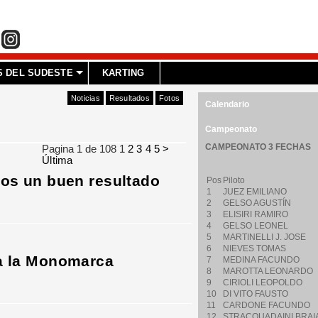
 DEL SUDESTE
KARTING
Noticias
Resultados
Fotos
Calendario
Campeonato
CAMPEONATO 3 FECHAS
Pagina 1 de 108
1
2
3
4
5
>
Última
mos un buen resultado
Pos
Piloto
1
JUEZ EMILIANO
2
GELSO AGUSTÍN
3
ELISIRI RAMIRO
4
GELSO LEONEL
5
MARTINELLI J. JOSE
6
NIEVES TOMAS
a la Monomarca
7
MEDINA FACUNDO
8
MAROTTA LEONARDO
9
CIRIOLI LEOPOLDO
10
DI VITO FAUSTO
11
CARDONE FACUNDO
12
STRACQUADAINI BRAI