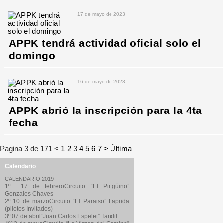
17 de mayo de 2023
APPK tendrá actividad oficial solo el
domingo
16 de mayo de 2023
APPK abrió la inscripción para la 4ta
fecha
Pagina 3 de 171
<
1
2
3
4
5
6
7
>
Última
Calendario
CALENDARIO 2019
1º 17 de febreroCircuito “El Pingüino”
Gonzales Chaves
2º 10 de marzoCircuito “El Paraiso” Laprida
(pilotos Invitados)
3º 07 de abril“Juan Carlos Espelet” Tandil